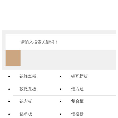
铝蜂窝板
铝瓦楞板
较微孔板
铝方通
铝方板
复合板
铝单板
铝格栅